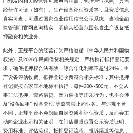
门颁发的相关经营许可或典当牌照，包括营业执照、典当
经营许可证（如有）、生产设备评估资质等，且资质信息
真实可查，可通过国家企业信用信息公示系统、当地金融
监管部门官网查询核实，明确其经营范围包含生产设备抵
押融资相关业务。
此外，正规平台的经营行为严格遵循《中华人民共和国物
权法》及2026年民间借贷相关规定，严格执行抵押登记要
求，确保抵押权合法有效，综合年化利率不超过24%，生
产设备评估收费、抵押登记收费符合相关标准，其中抵押
登记费按石家庄本地标准执行，每件200--500元，不会从
事非法抵押、套路借贷、暴力催收等违规行为，也不会涉
及“设备回租”“设备套现”等监管禁止的业务。与违规平台
不同，正规平台不会隐瞒自身资质和评估资质，反而会主
动向企业出示相关证明，在门店显眼位置公示资质证明、
费用标准、评估流程、抵押登记流程、投诉渠道等信息，