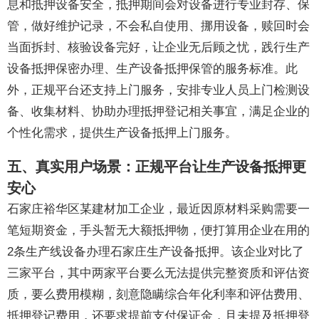
息和抵押设备安全，抵押期间会对设备进行专业封存、保
管，做好维护记录，不会私自使用、挪用设备，赎回时会
当面拆封、核验设备完好，让企业无后顾之忧，践行生产
设备抵押保密办理、生产设备抵押保管的服务标准。此
外，正规平台还支持上门服务，安排专业人员上门检测设
备、收集材料、协助办理抵押登记相关事宜，满足企业的
个性化需求，提供生产设备抵押上门服务。
五、真实用户场景：正规平台让生产设备抵押更
安心
石家庄裕华区某建材加工企业，最近因原材料采购需要一
笔短期资金，手头暂无大额抵押物，便打算用企业在用的
2条生产线设备办理石家庄生产设备抵押。该企业对比了
三家平台，其中两家平台要么无法提供完整资质和评估资
质，要么费用模糊，刻意隐瞒综合年化利率和评估费用、
抵押登记费用，还要求提前支付保证金，且未提及抵押登