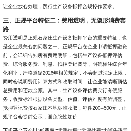
让企业放心办理，践行生产设备抵押合规操作要求。
三、正规平台特征二：费用透明，无隐形消费套
路
费用透明是正规石家庄生产设备抵押平台的重要特征，也
是企业最关心的问题之一。正规平台在企业申请抵押融资
前，会详细告知所有费用明细，包括生产设备抵押评估
费、综合服务费、利息、抵押登记费等，明确标注综合年
化利率，严格遵循2026年相关规定，不会超过法定上限，
同时会说明费用计算方式和收取时间，让企业能清晰预估
总费用和还款金额。其中，生产设备评估费实行有偿服
务，收费标准根据设备类型、估值、评估难度有所调整，
抵押登记费按石家庄本地标准收取，每件200--500元，正
规平台会提前公示，避免隐性加价。
正规平台不会以“低费率”“零手续费”“零评估费”为噱头诱导